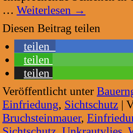
…
Weiterlesen
→
Diesen Beitrag teilen
teilen
teilen
teilen
Veröffentlicht unter
Bauern
Einfriedung
,
Sichtschutz
|
V
Bruchsteinmauer
,
Einfriedu
Sichtschutz
,
Unkrautvlies
,