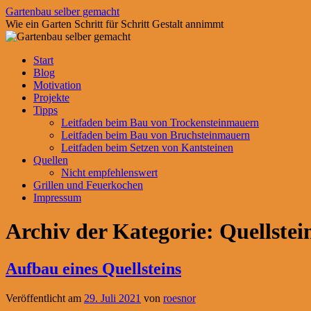
Zum
Gartenbau selber gemacht
Inhalt
Wie ein Garten Schritt für Schritt Gestalt annimmt
springen
Start
Blog
Motivation
Projekte
Tipps
Leitfaden beim Bau von Trockensteinmauern
Leitfaden beim Bau von Bruchsteinmauern
Leitfaden beim Setzen von Kantsteinen
Quellen
Nicht empfehlenswert
Grillen und Feuerkochen
Impressum
Archiv der Kategorie:
Quellstei
Aufbau eines Quellsteins
Veröffentlicht am
29. Juli 2021
von
roesnor