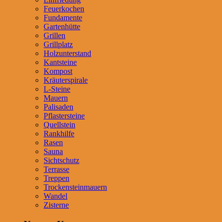
Feuerkochen
Fundamente
Gartenhütte
Grillen
Grillplatz
Holzunterstand
Kantsteine
Kompost
Kräuterspirale
L-Steine
Mauern
Palisaden
Pflastersteine
Quellstein
Rankhilfe
Rasen
Sauna
Sichtschutz
Terrasse
Treppen
Trockensteinmauern
Wandel
Zisterne