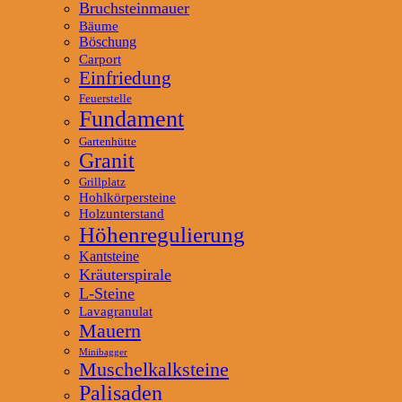
Bruchsteinmauer
Bäume
Böschung
Carport
Einfriedung
Feuerstelle
Fundament
Gartenhütte
Granit
Grillplatz
Hohlkörpersteine
Holzunterstand
Höhenregulierung
Kantsteine
Kräuterspirale
L-Steine
Lavagranulat
Mauern
Minibagger
Muschelkalksteine
Palisaden