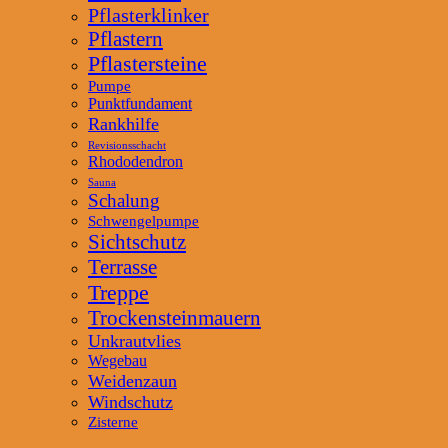
Pflasterklinker
Pflastern
Pflastersteine
Pumpe
Punktfundament
Rankhilfe
Revisionsschacht
Rhododendron
Sauna
Schalung
Schwengelpumpe
Sichtschutz
Terrasse
Treppe
Trockensteinmauern
Unkrautvlies
Wegebau
Weidenzaun
Windschutz
Zisterne