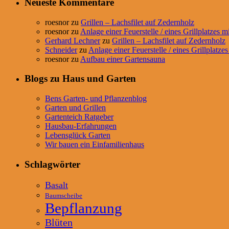
Neueste Kommentare
roesnor
zu
Grillen – Lachsfilet auf Zedernholz
roesnor
zu
Anlage einer Feuerstelle / eines Grillplatzes m
Gerhard Lechner
zu
Grillen – Lachsfilet auf Zedernholz
Schneider
zu
Anlage einer Feuerstelle / eines Grillplatzes
roesnor
zu
Aufbau einer Gartensauna
Blogs zu Haus und Garten
Bens Garten- und Pflanzenblog
Garten und Grillen
Gartenteich Ratgeber
Hausbau-Erfahrungen
Lebensglück Garten
Wir bauen ein Einfamilienhaus
Schlagwörter
Basalt
Baumscheibe
Bepflanzung
Blüten