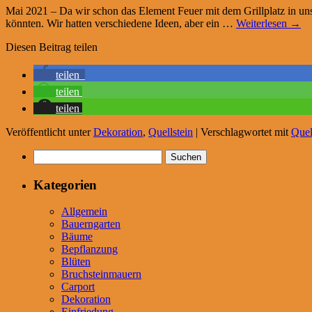
Mai 2021 – Da wir schon das Element Feuer mit dem Grillplatz in uns
könnten. Wir hatten verschiedene Ideen, aber ein …
Weiterlesen
→
Diesen Beitrag teilen
teilen
teilen
teilen
Veröffentlicht unter
Dekoration
,
Quellstein
|
Verschlagwortet mit
Quel
Suchen
nach:
Kategorien
Allgemein
Bauerngarten
Bäume
Bepflanzung
Blüten
Bruchsteinmauern
Carport
Dekoration
Einfriedung