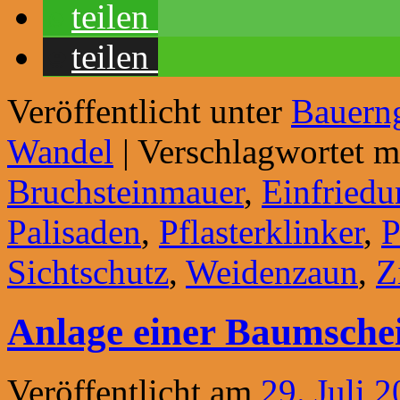
teilen
teilen
Veröffentlicht unter
Bauern
Wandel
|
Verschlagwortet m
Bruchsteinmauer
,
Einfriedu
Palisaden
,
Pflasterklinker
,
P
Sichtschutz
,
Weidenzaun
,
Z
Anlage einer Baumscheib
Veröffentlicht am
29. Juli 