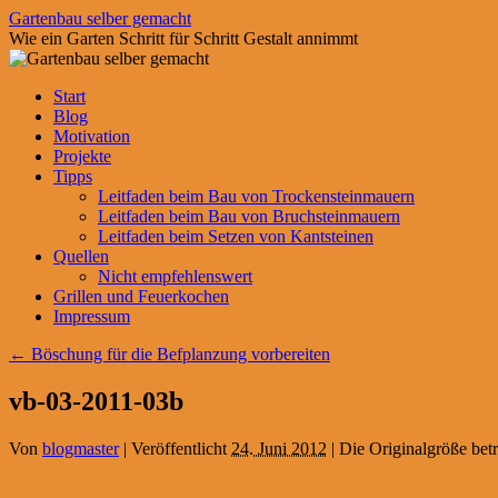
Zum
Gartenbau selber gemacht
Inhalt
Wie ein Garten Schritt für Schritt Gestalt annimmt
springen
Start
Blog
Motivation
Projekte
Tipps
Leitfaden beim Bau von Trockensteinmauern
Leitfaden beim Bau von Bruchsteinmauern
Leitfaden beim Setzen von Kantsteinen
Quellen
Nicht empfehlenswert
Grillen und Feuerkochen
Impressum
←
Böschung für die Befplanzung vorbereiten
vb-03-2011-03b
Von
blogmaster
|
Veröffentlicht
24. Juni 2012
|
Die Originalgröße bet